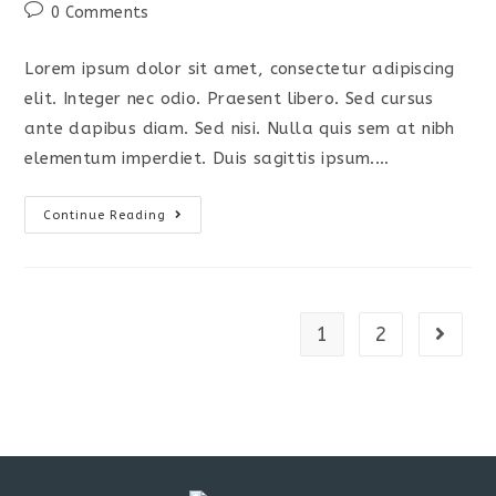
author:
published:
category:
Post
0 Comments
comments:
Lorem ipsum dolor sit amet, consectetur adipiscing
elit. Integer nec odio. Praesent libero. Sed cursus
ante dapibus diam. Sed nisi. Nulla quis sem at nibh
elementum imperdiet. Duis sagittis ipsum.…
Praesent
Continue Reading
Libro
Se
Cursus
Ante
1
2
Go to t