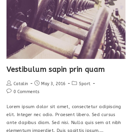
Vestibulum sapin prin quam
Post
Post
Post
Catalin
May 3, 2016
Sport
author:
published:
category:
Post
0 Comments
comments:
Lorem ipsum dolor sit amet, consectetur adipiscing
elit. Integer nec odio. Praesent libero. Sed cursus
ante dapibus diam. Sed nisi. Nulla quis sem at nibh
elementum imperdiet. Duis sagittis ipsum.…