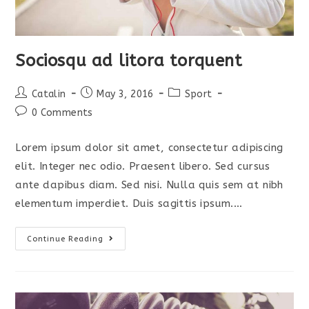
Sociosqu ad litora torquent
Post
Post
Post
Catalin
May 3, 2016
Sport
author:
published:
category:
Post
0 Comments
comments:
Lorem ipsum dolor sit amet, consectetur adipiscing
elit. Integer nec odio. Praesent libero. Sed cursus
ante dapibus diam. Sed nisi. Nulla quis sem at nibh
elementum imperdiet. Duis sagittis ipsum.…
Sociosqu
Continue Reading
Ad
Litora
Torquent